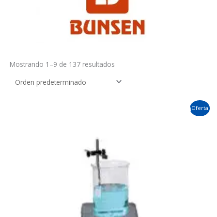
Mostrando 1–9 de 137 resultados
El
El
¡Oferta!
precio
precio
original
actual
era:
es:
526.61$.
468.10$.