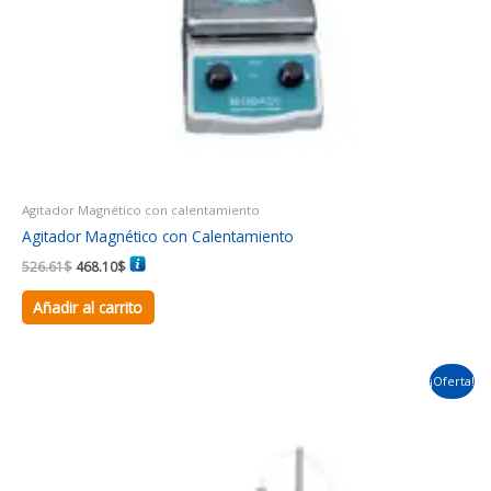
Agitador Magnético con calentamiento
Agitador Magnético con Calentamiento
526.61
$
468.10
$
Añadir al carrito
El
El
¡Oferta!
precio
precio
original
actual
era:
es:
965.45$.
877.68$.