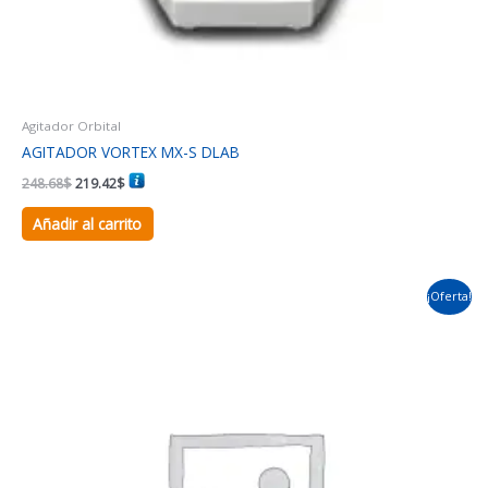
Agitador Orbital
AGITADOR VORTEX MX-S DLAB
248.68
$
219.42
$
Añadir al carrito
El
El
¡Oferta!
precio
precio
original
actual
era:
es:
848.42$.
789.91$.