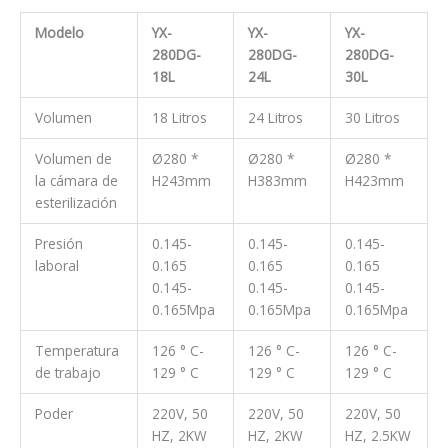
Modelo
YX-
YX-
YX-
280DG-
280DG-
280DG-
18L
24L
30L
Volumen
18 Litros
24 Litros
30 Litros
Volumen de
Ø280 *
Ø280 *
Ø280 *
la cámara de
H243mm
H383mm
H423mm
esterilización
Presión
0.145-
0.145-
0.145-
laboral
0.165
0.165
0.165
0.145-
0.145-
0.145-
0.165
Mpa
0.165
Mpa
0.165
Mpa
Temperatura
126 ° C-
126 ° C-
126 ° C-
de trabajo
129 ° C
129 ° C
129 ° C
Poder
220V, 50
220V, 50
220V, 50
HZ, 2KW
HZ, 2KW
HZ, 2.5KW