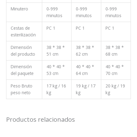
Minutero
0-999
0-999
0-999
minutos
minutos
minutos
Cestas de
PC 1
PC 1
PC 1
esterilización
Dimensión
38 * 38 *
38 * 38 *
38 * 38 *
del producto
51 cm
62 cm
68 cm
Dimensión
40 * 40 *
40 * 40 *
40 * 40 *
del paquete
53 cm
64 cm
70 cm
Peso Bruto
17 kg / 16
19 kg / 17
20 kg / 19
peso neto
kg
kg
kg
Productos relacionados