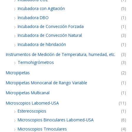
Incubadora con Agitación
(5)
Incubadora DBO
(1)
Incubadora de Convección Forzada
(1)
Incubadora de Convección Natural
(3)
Incubadora de hibridación
(1)
Instrumentos de Medición de Temperatura, humedad, etc.
(3)
Termohigrómetros
(3)
Micropipetas
(2)
Micropipetas Monocanal de Rango Variable
(1)
Micropipetas Multicanal
(1)
Microscopios Labomed-USA
(11)
Estereoscopios
(1)
Microscopios Binoculares Labomed-USA
(6)
Microscopios Trinoculares
(4)