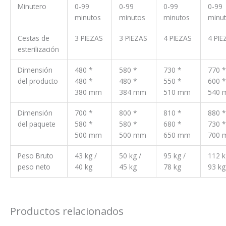
Minutero
0-99
0-99
0-99
0-99
minutos
minutos
minutos
minu
Cestas de
3 PIEZAS
3 PIEZAS
4 PIEZAS
4 PIE
esterilización
Dimensión
480 *
580 *
730 *
770 *
del producto
480 *
480 *
550 *
600 *
380 mm
384 mm
510 mm
540 
Dimensión
700 *
800 *
810 *
880 *
del paquete
580 *
580 *
680 *
730 *
500 mm
500 mm
650 mm
700 
Peso Bruto
43 kg /
50 kg /
95 kg /
112 k
peso neto
40 kg
45 kg
78 kg
93 kg
Productos relacionados