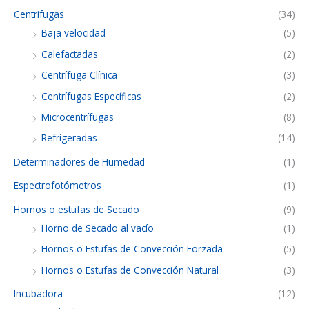
Centrifugas
(34)
Baja velocidad
(5)
Calefactadas
(2)
Centrífuga Clínica
(3)
Centrífugas Específicas
(2)
Microcentrífugas
(8)
Refrigeradas
(14)
Determinadores de Humedad
(1)
Espectrofotómetros
(1)
Hornos o estufas de Secado
(9)
Horno de Secado al vacío
(1)
Hornos o Estufas de Convección Forzada
(5)
Hornos o Estufas de Convección Natural
(3)
Incubadora
(12)