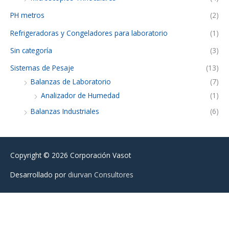
PH metros
(2)
Refrigeradoras y Congeladores para laboratorio
(1)
Sin categoría
(3)
Sistemas de Pesaje
(13)
Balanzas de Laboratorio
(7)
Analizador de Humedad
(1)
Balanzas Industriales
(6)
Copyright © 2026
Corporación Vasot
Desarrollado por
diurvan Consultores