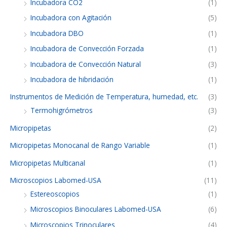
Incubadora CO2
(1)
Incubadora con Agitación
(5)
Incubadora DBO
(1)
Incubadora de Convección Forzada
(1)
Incubadora de Convección Natural
(3)
Incubadora de hibridación
(1)
Instrumentos de Medición de Temperatura, humedad, etc.
(3)
Termohigrómetros
(3)
Micropipetas
(2)
Micropipetas Monocanal de Rango Variable
(1)
Micropipetas Multicanal
(1)
Microscopios Labomed-USA
(11)
Estereoscopios
(1)
Microscopios Binoculares Labomed-USA
(6)
Microscopios Trinoculares
(4)