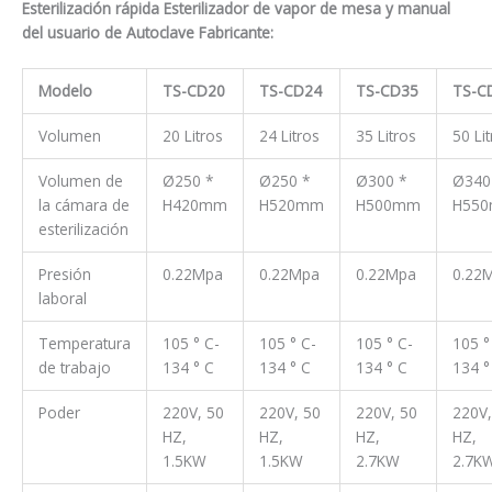
Esterilización rápida Esterilizador de vapor de mesa y manual
del usuario de Autoclave Fabricante:
Modelo
TS-CD20
TS-CD24
TS-CD35
TS-C
Volumen
20 Litros
24 Litros
35 Litros
50 Li
Volumen de
Ø250 *
Ø250 *
Ø300 *
Ø340
la cámara de
H420mm
H520mm
H500mm
H55
esterilización
Presión
0.22Mpa
0.22Mpa
0.22Mpa
0.22
laboral
Temperatura
105 ° C-
105 ° C-
105 ° C-
105 °
de trabajo
134 ° C
134 ° C
134 ° C
134 °
Poder
220V, 50
220V, 50
220V, 50
220V,
HZ,
HZ,
HZ,
HZ,
1.5KW
1.5KW
2.7KW
2.7K