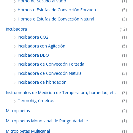
Horno de Secado al vacío
(1)
Hornos o Estufas de Convección Forzada
(5)
Hornos o Estufas de Convección Natural
(3)
Incubadora
(12)
Incubadora CO2
(1)
Incubadora con Agitación
(5)
Incubadora DBO
(1)
Incubadora de Convección Forzada
(1)
Incubadora de Convección Natural
(3)
Incubadora de hibridación
(1)
Instrumentos de Medición de Temperatura, humedad, etc.
(3)
Termohigrómetros
(3)
Micropipetas
(2)
Micropipetas Monocanal de Rango Variable
(1)
Micropipetas Multicanal
(1)