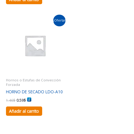
El
El
¡Oferta!
precio
precio
original
actual
era:
es:
1.46$.
0.59$.
Hornos o Estufas de Convección
Forzada
HORNO DE SECADO LDO-A10
1.46
$
0.59
$
Añadir al carrito