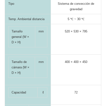
Tipo
Sistema de convección de
gravedad
Temp. Ambiental distancia
5 ℃ ~ 30 ℃
Tamaño
mm
520 × 530 × 795
general (W ×
D × H)
Tamaño de
mm
400 × 400 × 450
cámara (W ×
D × H)
Capacidad
ℓ
72