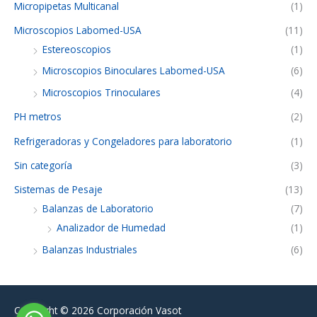
Micropipetas Multicanal
(1)
Microscopios Labomed-USA
(11)
Estereoscopios
(1)
Microscopios Binoculares Labomed-USA
(6)
Microscopios Trinoculares
(4)
PH metros
(2)
Refrigeradoras y Congeladores para laboratorio
(1)
Sin categoría
(3)
Sistemas de Pesaje
(13)
Balanzas de Laboratorio
(7)
Analizador de Humedad
(1)
Balanzas Industriales
(6)
Copyright © 2026
Corporación Vasot