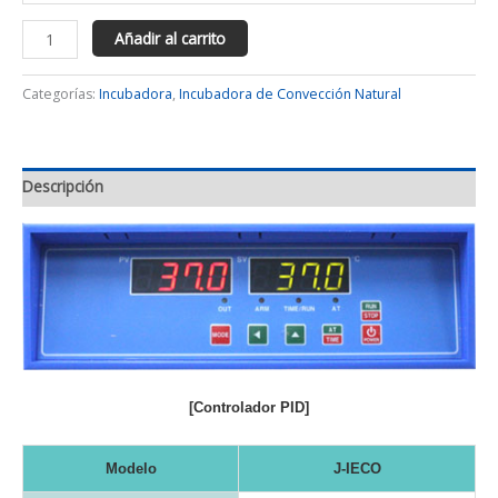
Añadir al carrito
Categorías:
Incubadora
,
Incubadora de Convección Natural
Descripción
[Controlador PID]
Modelo
J-IECO