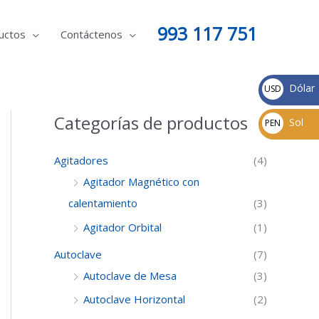
993 117 751
uctos
Contáctenos
Dólar
USD
Categorías de productos
Sol
PEN
Agitadores
(4)
Agitador Magnético con
calentamiento
(3)
Agitador Orbital
(1)
Autoclave
(7)
Autoclave de Mesa
(3)
Autoclave Horizontal
(2)