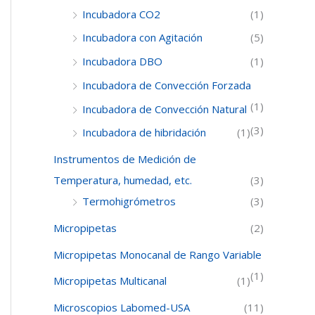
Incubadora CO2
(1)
Incubadora con Agitación
(5)
Incubadora DBO
(1)
Incubadora de Convección Forzada
(1)
Incubadora de Convección Natural
(3)
Incubadora de hibridación
(1)
Instrumentos de Medición de
Temperatura, humedad, etc.
(3)
Termohigrómetros
(3)
Micropipetas
(2)
Micropipetas Monocanal de Rango Variable
(1)
Micropipetas Multicanal
(1)
Microscopios Labomed-USA
(11)