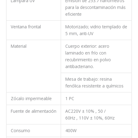
Lámpara UV
Emisión de 253.7 nanómetros
para la descontaminación más
eficiente
Ventana frontal
Motorizado; vidrio templado de
5 mm, anti-UV
Material
Cuerpo exterior: acero
laminado en frío con
recubrimiento en polvo
antibacteriano.
Mesa de trabajo: resina
fenólica resistente a químicos
Zócalo impermeable
1 PC
Fuente de alimentación
AC220V ± 10% , 50 /
60Hz , 110V ± 10%, 60Hz
Consumo
400W