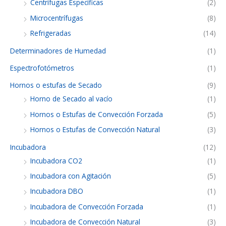
Centrífugas Específicas
(2)
Microcentrífugas
(8)
Refrigeradas
(14)
Determinadores de Humedad
(1)
Espectrofotómetros
(1)
Hornos o estufas de Secado
(9)
Horno de Secado al vacío
(1)
Hornos o Estufas de Convección Forzada
(5)
Hornos o Estufas de Convección Natural
(3)
Incubadora
(12)
Incubadora CO2
(1)
Incubadora con Agitación
(5)
Incubadora DBO
(1)
Incubadora de Convección Forzada
(1)
Incubadora de Convección Natural
(3)