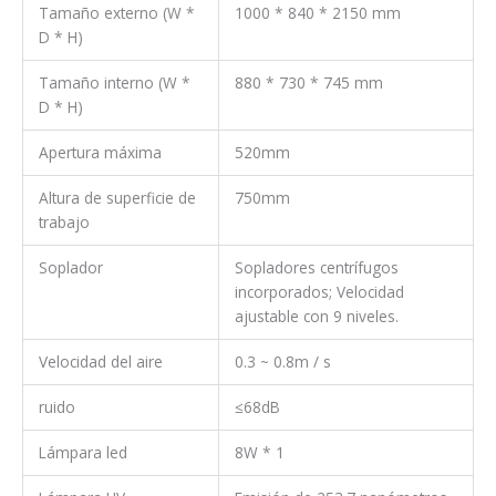
Tamaño externo (W *
1000 * 840 * 2150 mm
D * H)
Tamaño interno (W *
880 * 730 * 745 mm
D * H)
Apertura máxima
520mm
Altura de superficie de
750mm
trabajo
Soplador
Sopladores centrífugos
incorporados; Velocidad
ajustable con 9 niveles.
Velocidad del aire
0.3 ~ 0.8m / s
ruido
≤68dB
Lámpara led
8W * 1