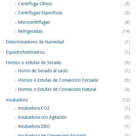
Centrífuga Clínica
(3)
Centrífugas Específicas
(2)
Microcentrífugas
(8)
Refrigeradas
(14)
Determinadores de Humedad
(1)
Espectrofotómetros
(1)
Hornos o estufas de Secado
(9)
Horno de Secado al vacío
(1)
Hornos o Estufas de Convección Forzada
(5)
Hornos o Estufas de Convección Natural
(3)
Incubadora
(12)
Incubadora CO2
(1)
Incubadora con Agitación
(5)
Incubadora DBO
(1)
Incubadora de Convección Forzada
(1)